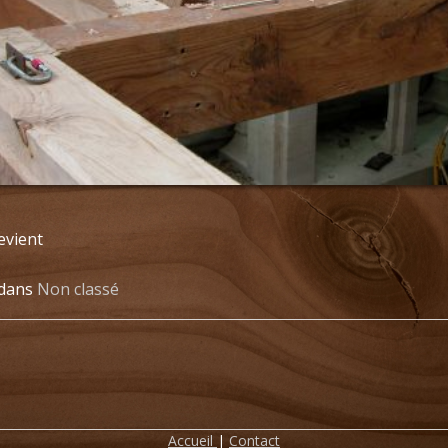
evient
 dans
Non classé
ion
Accueil
|
Contact